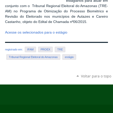
estagiários para atuar em
conjunto com o
Tribunal Regional Eleitoral do Amazonas (TRE-
AM)
no Programa de Otimização do Processo Biométrico e
Revisão do Eleitorado nos municípios de Autazes e Careiro
Castanho, objeto do Edital de Chamada nº06/2015.
Acesse os selecionados para o estágio
registrado em:
IFAM
PROEX
TRE
Tribunal Regional Eleitoral do Amazonas
estágio
Voltar para o topo