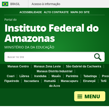
BRASIL
Acesso à informação
ACESSIBILIDADE
ALTO CONTRASTE
MAPA DO SITE
Portal do
Instituto Federal do
Amazonas
MINISTÉRIO DA DA EDUCAÇÃO
Search Site
Sea
Manaus Centro
Manaus Zona Leste
São Gabriel da Cachoeira
Manaus Distrito Industrial
Coari
Lábrea
Iranduba
Maués
Parintins
Tabatinga
Pres
Figueiredo
Itacoatiara
Humaitá
Manacapuru
Eirunepé
Tefé
do Acre