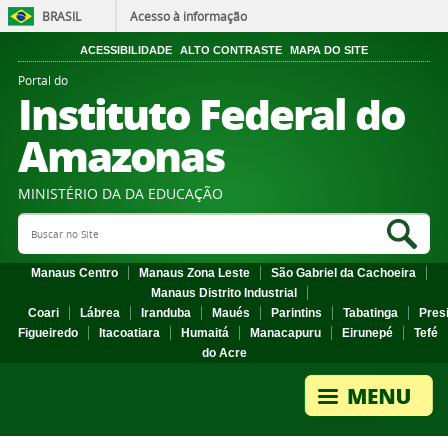
BRASIL
Acesso à informação
ACESSIBILIDADE
ALTO CONTRASTE
MAPA DO SITE
Portal do
Instituto Federal do
Amazonas
MINISTÉRIO DA DA EDUCAÇÃO
Search Site
Sea
Manaus Centro
Manaus Zona Leste
São Gabriel da Cachoeira
Manaus Distrito Industrial
Coari
Lábrea
Iranduba
Maués
Parintins
Tabatinga
Pres
Figueiredo
Itacoatiara
Humaitá
Manacapuru
Eirunepé
Tefé
do Acre