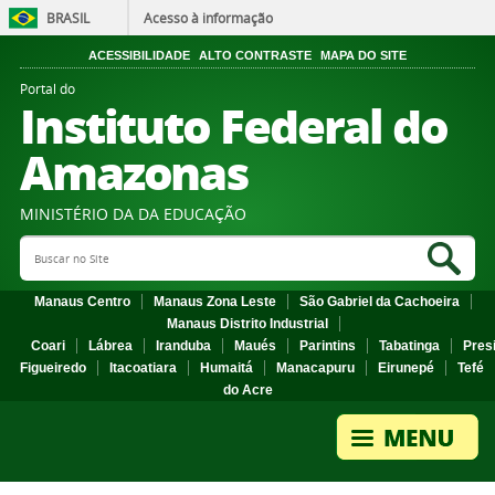
BRASIL
Acesso à informação
ACESSIBILIDADE
ALTO CONTRASTE
MAPA DO SITE
Portal do
Instituto Federal do
Amazonas
MINISTÉRIO DA DA EDUCAÇÃO
Search Site
Sea
Manaus Centro
Manaus Zona Leste
São Gabriel da Cachoeira
Manaus Distrito Industrial
Coari
Lábrea
Iranduba
Maués
Parintins
Tabatinga
Pres
Figueiredo
Itacoatiara
Humaitá
Manacapuru
Eirunepé
Tefé
do Acre