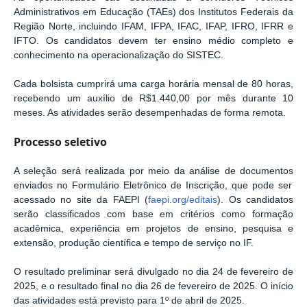
Administrativos em Educação (TAEs)
dos Institutos Federais da
Região Norte, incluindo
IFAM, IFPA, IFAC, IFAP, IFRO, IFRR e
IFTO
. Os candidatos devem ter
ensino médio completo
e
conhecimento na operacionalização do
SISTEC
.
Cada bolsista cumprirá uma carga horária mensal de
80 horas
,
recebendo um auxílio de
R$1.440,00 por mês
durante
10
meses
. As atividades serão desempenhadas de forma
remota
.
Processo seletivo
A seleção será realizada por meio da
análise de documentos
enviados no
Formulário Eletrônico de Inscrição
, que pode ser
acessado no site da FAEPI (
faepi.org/editais
). Os candidatos
serão classificados com base em critérios como
formação
acadêmica, experiência em projetos de ensino, pesquisa e
extensão, produção científica e tempo de serviço no IF
.
O
resultado preliminar
será divulgado no dia
24 de fevereiro de
2025
, e o
resultado final
no dia
26 de fevereiro de 2025
. O início
das atividades está previsto para
1º de abril de 2025
.