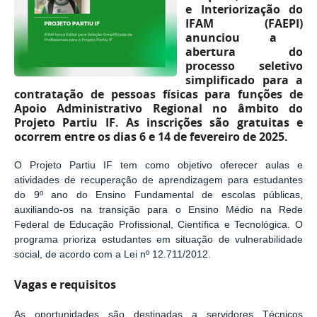
e Interiorização do
IFAM (FAEPI)
anunciou a
abertura do
processo seletivo
simplificado para a
contratação de
pessoas físicas
para funções de
Apoio Administrativo Regional
no âmbito do
Projeto Partiu IF
. As inscrições são gratuitas e
ocorrem entre os dias
6 e 14 de fevereiro de 2025
.
O
Projeto Partiu IF
tem como objetivo oferecer aulas e
atividades de recuperação de aprendizagem para estudantes
do
9º ano do Ensino Fundamental de escolas públicas
,
auxiliando-os na transição para o Ensino Médio na
Rede
Federal de Educação Profissional, Científica e Tecnológica
. O
programa prioriza estudantes em situação de vulnerabilidade
social, de acordo com a Lei nº 12.711/2012.
Vagas e requisitos
As oportunidades são destinadas a
servidores Técnicos