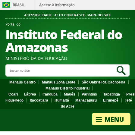
BRASIL
Acesso à informação
ACESSIBILIDADE
ALTO CONTRASTE
MAPA DO SITE
Portal do
Instituto Federal do
Amazonas
MINISTÉRIO DA DA EDUCAÇÃO
Search Site
Sea
Manaus Centro
Manaus Zona Leste
São Gabriel da Cachoeira
Manaus Distrito Industrial
Coari
Lábrea
Iranduba
Maués
Parintins
Tabatinga
Pres
Figueiredo
Itacoatiara
Humaitá
Manacapuru
Eirunepé
Tefé
do Acre