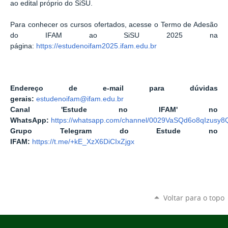
ao edital próprio do SiSU.
Para conhecer os cursos ofertados, acesse o Termo de Adesão
do IFAM ao SiSU 2025 na
página:
https://estudenoifam2025.ifam.edu.br
Endereço de e-mail para dúvidas
gerais:
estudenoifam@ifam.edu.br
Canal 'Estude no IFAM' no
WhatsApp:
https://whatsapp.com/channel/0029VaSQd6o8qIzusy8
Grupo Telegram do Estude no
IFAM:
https://t.me/+kE_XzX6DiCIxZjgx
Voltar para o topo