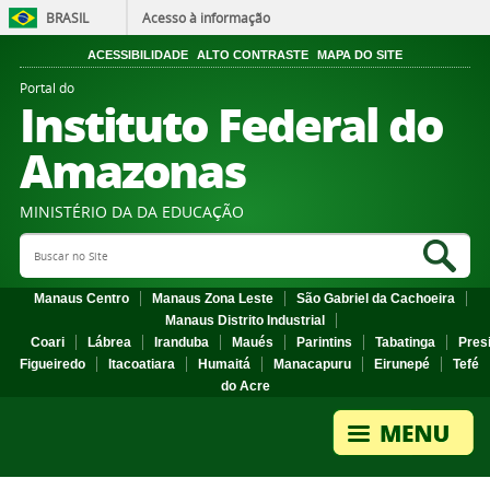
BRASIL
Acesso à informação
ACESSIBILIDADE
ALTO CONTRASTE
MAPA DO SITE
Portal do
Instituto Federal do
Amazonas
MINISTÉRIO DA DA EDUCAÇÃO
Search Site
Sea
Manaus Centro
Manaus Zona Leste
São Gabriel da Cachoeira
Manaus Distrito Industrial
Coari
Lábrea
Iranduba
Maués
Parintins
Tabatinga
Pres
Figueiredo
Itacoatiara
Humaitá
Manacapuru
Eirunepé
Tefé
do Acre