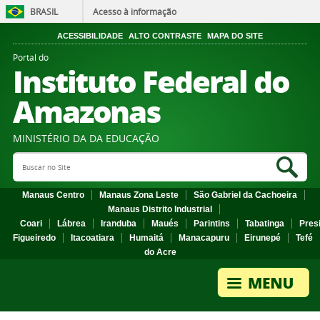
BRASIL
Acesso à informação
ACESSIBILIDADE
ALTO CONTRASTE
MAPA DO SITE
Portal do
Instituto Federal do
Amazonas
MINISTÉRIO DA DA EDUCAÇÃO
Search Site
Sea
Manaus Centro
Manaus Zona Leste
São Gabriel da Cachoeira
Manaus Distrito Industrial
Coari
Lábrea
Iranduba
Maués
Parintins
Tabatinga
Pres
Figueiredo
Itacoatiara
Humaitá
Manacapuru
Eirunepé
Tefé
do Acre