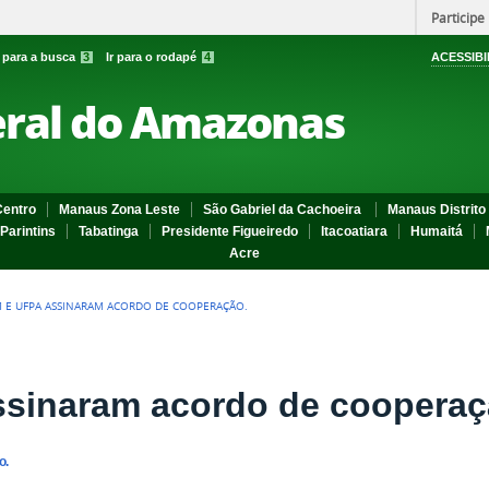
Participe
r para a busca
3
Ir para o rodapé
4
ACESSIBI
eral do Amazonas
entro
Manaus Zona Leste
São Gabriel da Cachoeira
Manaus Distrito 
Parintins
Tabatinga
Presidente Figueiredo
Itacoatiara
Humaitá
Acre
M E UFPA ASSINARAM ACORDO DE COOPERAÇÃO.
ssinaram acordo de cooperaç
o.