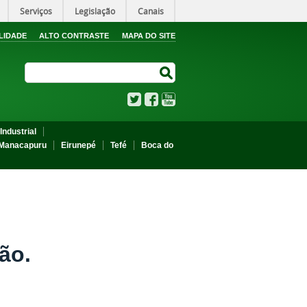
Serviços
Legislação
Canais
LIDADE
ALTO CONTRASTE
MAPA DO SITE
Search Site
Search Site
Twitter
Facebook
YouTube
Industrial
Manacapuru
Eirunepé
Tefé
Boca do
ão.