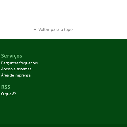
Voltar para o topo
Serviços
Perguntas frequentes
Acesso a sistemas
Área de imprensa
RSS
O que é?