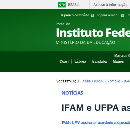
BRASIL
Acesso à informação
Ir para o conteúdo
1
Ir para o menu
2
I
Portal do
Instituto Fed
MINISTÉRIO DA DA EDUCAÇÃO
Manaus C
Coari
Lábrea
Iranduba
Maués
VOCÊ ESTÁ AQUI:
PÁGINA INICIAL
>
NOTÍCIAS
>
IFA
NOTÍCIAS
IFAM e UFPA a
IFAM e UFPA assinaram acordo de cooperaçã