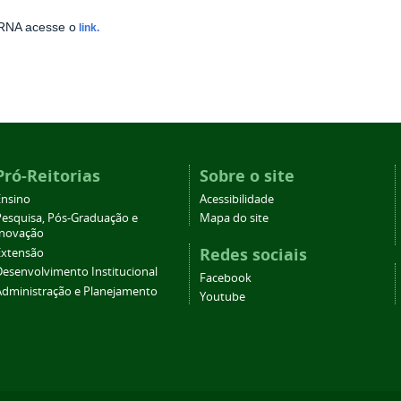
RNA acesse o
link.
Pró-Reitorias
Sobre o site
Ensino
Acessibilidade
Pesquisa, Pós-Graduação e
Mapa do site
Inovação
Redes sociais
Extensão
Desenvolvimento Institucional
Facebook
Administração e Planejamento
Youtube