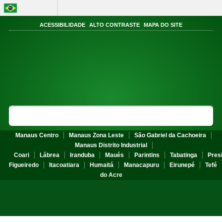
BRASIL
Acesso à informação
ACESSIBILIDADE
ALTO CONTRASTE
MAPA DO SITE
Portal do
Instituto Federal do
Amazonas
MINISTÉRIO DA DA EDUCAÇÃO
Search Site
Sea
Manaus Centro
Manaus Zona Leste
São Gabriel da Cachoeira
Manaus Distrito Industrial
Coari
Lábrea
Iranduba
Maués
Parintins
Tabatinga
Pres
Figueiredo
Itacoatiara
Humaitá
Manacapuru
Eirunepé
Tefé
do Acre