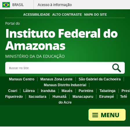
BRASIL
Acesso à informação
ACESSIBILIDADE
ALTO CONTRASTE
MAPA DO SITE
Portal do
Instituto Federal do
Amazonas
MINISTÉRIO DA DA EDUCAÇÃO
Search Site
Sea
Manaus Centro
Manaus Zona Leste
São Gabriel da Cachoeira
Manaus Distrito Industrial
Coari
Lábrea
Iranduba
Maués
Parintins
Tabatinga
Pres
Figueiredo
Itacoatiara
Humaitá
Manacapuru
Eirunepé
Tefé
do Acre