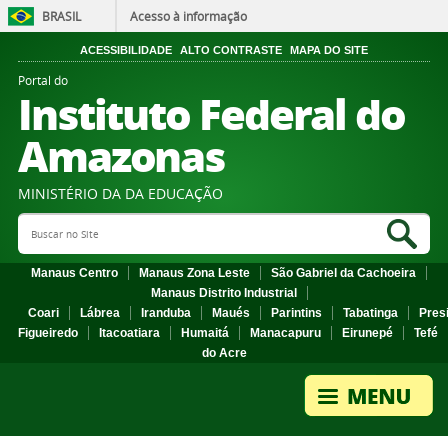
BRASIL
Acesso à informação
ACESSIBILIDADE
ALTO CONTRASTE
MAPA DO SITE
Portal do
Instituto Federal do
Amazonas
MINISTÉRIO DA DA EDUCAÇÃO
Search Site
Sea
Manaus Centro
Manaus Zona Leste
São Gabriel da Cachoeira
Manaus Distrito Industrial
Coari
Lábrea
Iranduba
Maués
Parintins
Tabatinga
Pres
Figueiredo
Itacoatiara
Humaitá
Manacapuru
Eirunepé
Tefé
do Acre