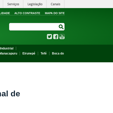
Serviços
Legislação
Canais
LIDADE
ALTO CONTRASTE
MAPA DO SITE
Search Site
Search Site
Twitter
Facebook
YouTube
Industrial
Manacapuru
Eirunepé
Tefé
Boca do
al de