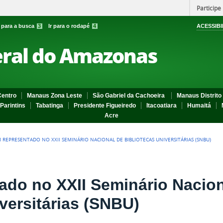
Participe
r para a busca
3
Ir para o rodapé
4
ACESSIBI
eral do Amazonas
entro
Manaus Zona Leste
São Gabriel da Cachoeira
Manaus Distrito 
Parintins
Tabatinga
Presidente Figueiredo
Itacoatiara
Humaitá
Acre
M REPRESENTADO NO XXII SEMINÁRIO NACIONAL DE BIBLIOTECAS UNIVERSITÁRIAS (SNBU)
ado no XXII Seminário Nacion
versitárias (SNBU)