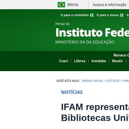
BRASIL
Acesso à informação
Ir para o conteúdo
1
Ir para o menu
2
I
Portal do
Instituto Fed
MINISTÉRIO DA DA EDUCAÇÃO
Manaus C
Coari
Lábrea
Iranduba
Maués
VOCÊ ESTÁ AQUI:
PÁGINA INICIAL
>
NOTÍCIAS
>
IFA
NOTÍCIAS
IFAM represent
Bibliotecas Uni