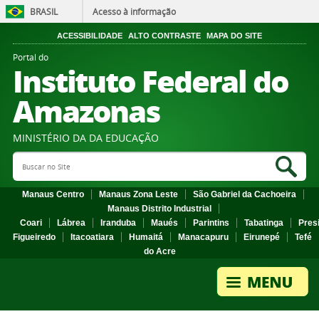
BRASIL
Acesso à informação
ACESSIBILIDADE
ALTO CONTRASTE
MAPA DO SITE
Portal do
Instituto Federal do
Amazonas
MINISTÉRIO DA DA EDUCAÇÃO
Search Site
Sea
Manaus Centro
Manaus Zona Leste
São Gabriel da Cachoeira
Manaus Distrito Industrial
Coari
Lábrea
Iranduba
Maués
Parintins
Tabatinga
Pres
Figueiredo
Itacoatiara
Humaitá
Manacapuru
Eirunepé
Tefé
do Acre