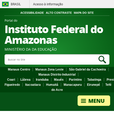
BRASIL
Acesso à informação
ACESSIBILIDADE
ALTO CONTRASTE
MAPA DO SITE
Portal do
Instituto Federal do
Amazonas
MINISTÉRIO DA DA EDUCAÇÃO
Search Site
Sea
Manaus Centro
Manaus Zona Leste
São Gabriel da Cachoeira
Manaus Distrito Industrial
Coari
Lábrea
Iranduba
Maués
Parintins
Tabatinga
Pres
Figueiredo
Itacoatiara
Humaitá
Manacapuru
Eirunepé
Tefé
do Acre