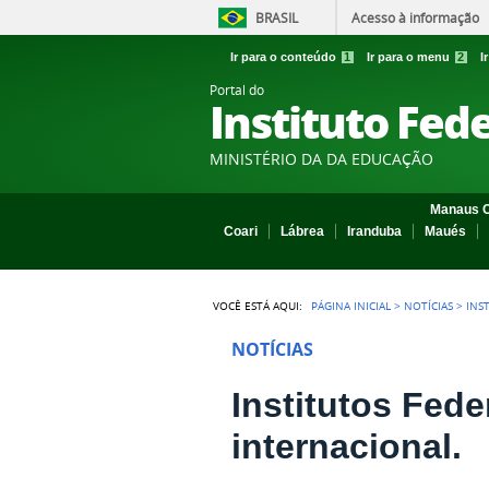
BRASIL
Acesso à informação
Ir para o conteúdo
1
Ir para o menu
2
I
Portal do
Instituto Fed
MINISTÉRIO DA DA EDUCAÇÃO
Manaus C
Coari
Lábrea
Iranduba
Maués
VOCÊ ESTÁ AQUI:
PÁGINA INICIAL
>
NOTÍCIAS
>
INS
NOTÍCIAS
Institutos Fed
internacional.