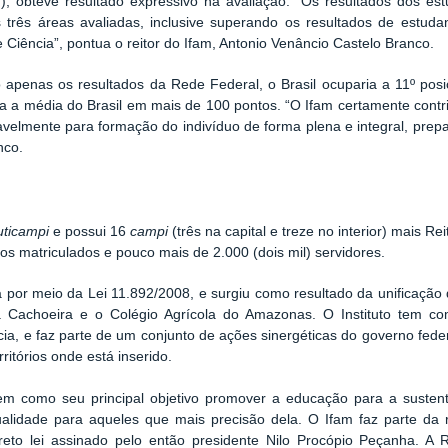
m), obteve resultado expressivo na avaliação. “Os resultados dos 
 três áreas avaliadas, inclusive superando os resultados de estud
Ciência”, pontua o reitor do Ifam, Antonio Venâncio Castelo Branco.
o apenas os resultados da Rede Federal, o Brasil ocuparia a 11º pos
ia a média do Brasil em mais de 100 pontos. “O Ifam certamente contr
velmente para formação do indivíduo de forma plena e integral, pre
nco.
ticampi
e possui 16
campi
(três na capital e treze no interior) mais Re
nos matriculados e pouco mais de 2.000 (dois mil) servidores.
uída por meio da Lei 11.892/2008, e surgiu como resultado da unificaçã
a Cachoeira e o Colégio Agrícola do Amazonas. O Instituto tem co
cia, e faz parte de um conjunto de ações sinergéticas do governo feder
itórios onde está inserido.
em como seu principal objetivo promover a educação para a sustenta
alidade para aqueles que mais precisão dela. O Ifam faz parte da
eto lei assinado pelo então presidente Nilo Procópio Peçanha. A 