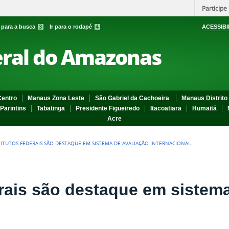
Participe
r para a busca
3
Ir para o rodapé
4
ACESSIBI
eral do Amazonas
entro
Manaus Zona Leste
São Gabriel da Cachoeira
Manaus Distrito 
Parintins
Tabatinga
Presidente Figueiredo
Itacoatiara
Humaitá
Acre
TITUTOS FEDERAIS SÃO DESTAQUE EM SISTEMA DE AVALIAÇÃO INTERNACIONAL.
erais são destaque em sistem