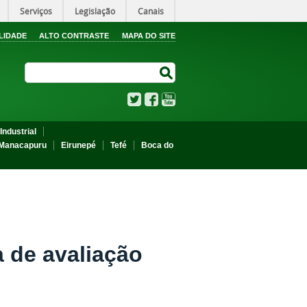
Serviços
Legislação
Canais
LIDADE
ALTO CONTRASTE
MAPA DO SITE
Search Site
Search Site
Twitter
Facebook
YouTube
Industrial
Manacapuru
Eirunepé
Tefé
Boca do
a de avaliação