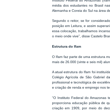
Instituto Federal do Amazonas (Ifa
média dos estudantes no Brasil nas
Alemanha e Coreia do Sul na área de 
Segundo o reitor, se for considerad
posição em Leitura, e assim superar
essa colocação, trabalhamos incansa
o meio onde vive”, disse Castelo Bra
Estrutura do Ifam
O Ifam faz parte de uma estrutura
mu
mais de 26.000 (vinte e seis mil) alu
A atual estrutura do Ifam foi instit
Colégio Agrícola de São Gabriel d
profissional e tecnológica de excelên
e criação de renda e emprego nos terr
“O Instituto Federal do Amazonas t
proporciona educação pública de qu
criação em 1909, por meio do decr