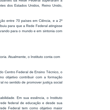
estudantes da Rede Federal superaram a
antes dos Estados Unidos, Reino Unido,
ição entre 70 países em Ciência, e a 2º
ibuiu para que a Rede Federal atingisse
parando para o mundo e em sintonia com
itoria. Atualmente, o Instituto conta com
o do Centro Federal de Ensino Técnico, o
mo objetivo contribuir com a formação
al no sentido de promover justiça social
bilidade. Em sua essência, o Instituto
 rede federal de educação e desde sua
Rede Federal tem como objetivo maior