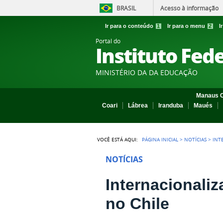
BRASIL
Acesso à informação
Ir para o conteúdo
1
Ir para o menu
2
I
Portal do
Instituto Fed
MINISTÉRIO DA DA EDUCAÇÃO
Manaus C
Coari
Lábrea
Iranduba
Maués
VOCÊ ESTÁ AQUI:
PÁGINA INICIAL
>
NOTÍCIAS
>
INT
NOTÍCIAS
Internacionali
no Chile