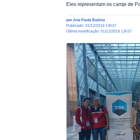
Eles representam os campi de Pa
por
Ana Paula Batista
publicado
:
01/12/2016 13h37
última modificação
:
01/12/2016 13h37