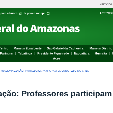
Participe
r para a busca
3
Ir para o rodapé
4
ACESSIBI
eral do Amazonas
entro
Manaus Zona Leste
São Gabriel da Cachoeira
Manaus Distrito 
Parintins
Tabatinga
Presidente Figueiredo
Itacoatiara
Humaitá
Acre
ERNACIONALIZAÇÃO: PROFESSORES PARTICIPAM DE CONGRESSO NO CHILE
zação: Professores participa