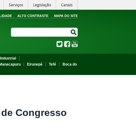
Serviços
Legislação
Canais
LIDADE
ALTO CONTRASTE
MAPA DO SITE
Search Site
Search Site
Twitter
Facebook
YouTube
Industrial
Manacapuru
Eirunepé
Tefé
Boca do
m de Congresso