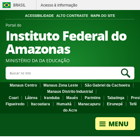
BRASIL
Acesso à informação
ACESSIBILIDADE
ALTO CONTRASTE
MAPA DO SITE
Portal do
Instituto Federal do
Amazonas
MINISTÉRIO DA DA EDUCAÇÃO
Search Site
Sea
Manaus Centro
Manaus Zona Leste
São Gabriel da Cachoeira
Manaus Distrito Industrial
Coari
Lábrea
Iranduba
Maués
Parintins
Tabatinga
Pres
Figueiredo
Itacoatiara
Humaitá
Manacapuru
Eirunepé
Tefé
do Acre