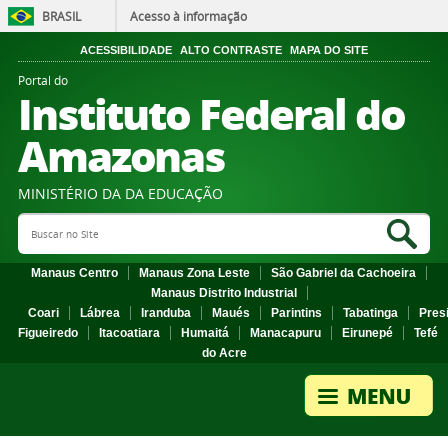
BRASIL
Acesso à informação
ACESSIBILIDADE
ALTO CONTRASTE
MAPA DO SITE
Portal do
Instituto Federal do
Amazonas
MINISTÉRIO DA DA EDUCAÇÃO
Search Site
Sea
Manaus Centro
Manaus Zona Leste
São Gabriel da Cachoeira
Manaus Distrito Industrial
Coari
Lábrea
Iranduba
Maués
Parintins
Tabatinga
Pres
Figueiredo
Itacoatiara
Humaitá
Manacapuru
Eirunepé
Tefé
do Acre