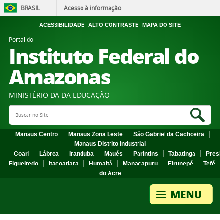
BRASIL
Acesso à informação
ACESSIBILIDADE
ALTO CONTRASTE
MAPA DO SITE
Portal do
Instituto Federal do
Amazonas
MINISTÉRIO DA DA EDUCAÇÃO
Search Site
Sea
Manaus Centro
Manaus Zona Leste
São Gabriel da Cachoeira
Manaus Distrito Industrial
Coari
Lábrea
Iranduba
Maués
Parintins
Tabatinga
Pres
Figueiredo
Itacoatiara
Humaitá
Manacapuru
Eirunepé
Tefé
do Acre