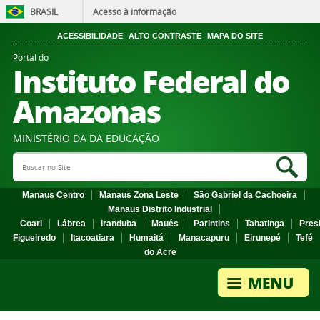
BRASIL
Acesso à informação
ACESSIBILIDADE
ALTO CONTRASTE
MAPA DO SITE
Portal do
Instituto Federal do
Amazonas
MINISTÉRIO DA DA EDUCAÇÃO
Search Site
Sea
Manaus Centro
Manaus Zona Leste
São Gabriel da Cachoeira
Manaus Distrito Industrial
Coari
Lábrea
Iranduba
Maués
Parintins
Tabatinga
Pres
Figueiredo
Itacoatiara
Humaitá
Manacapuru
Eirunepé
Tefé
do Acre