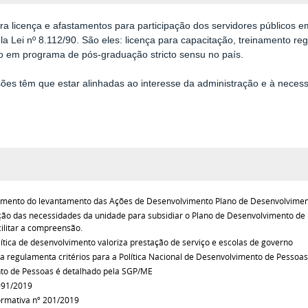
ara licença e afastamentos para participação dos servidores públicos 
la Lei nº 8.112/90. São eles: licença para capacitação, treinamento re
ão em programa de pós-graduação stricto sensu no país.
ões têm que estar alinhadas ao interesse da administração e à necess
imento do levantamento das Ações de Desenvolvimento
Plano de Desenvolvimen
ção das necessidades da unidade para subsidiar o Plano de Desenvolvimento de
ilitar a compreensão.
ítica de desenvolvimento valoriza prestação de serviço e escolas de governo
 regulamenta critérios para a Política Nacional de Desenvolvimento de Pessoas
to de Pessoas é detalhado pela SGP/ME
991/2019
ormativa nº 201/2019