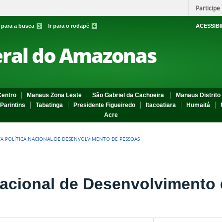
Participe
r para a busca
3
Ir para o rodapé
4
ACESSIBI
eral do Amazonas
entro
Manaus Zona Leste
São Gabriel da Cachoeira
Manaus Distrito 
Parintins
Tabatinga
Presidente Figueiredo
Itacoatiara
Humaitá
Acre
A POLÍTICA NACIONAL DE DESENVOLVIMENTO DE PESSOAS
Nacional de Desenvolvimento