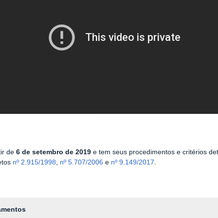
ir de
6 de setembro de 2019
e tem seus procedimentos e critérios d
etos
nº 2.915/1998
,
nº 5.707/2006
e
nº 9.149/2017
.
tamentos