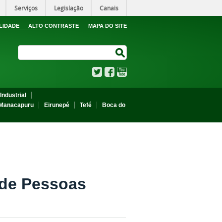
Serviços
Legislação
Canais
LIDADE
ALTO CONTRASTE
MAPA DO SITE
Search Site
Search Site
Twitter
Facebook
YouTube
Industrial
Manacapuru
Eirunepé
Tefé
Boca do
 de Pessoas