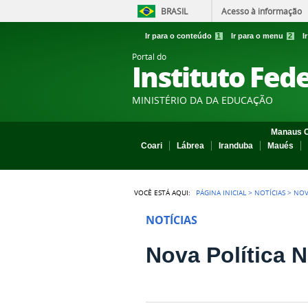
BRASIL
Acesso à informação
Ir para o conteúdo
1
Ir para o menu
2
I
Portal do
Instituto Fed
MINISTÉRIO DA DA EDUCAÇÃO
Manaus C
Coari
Lábrea
Iranduba
Maués
VOCÊ ESTÁ AQUI:
PÁGINA INICIAL
>
NOTÍCIAS
>
NOV
NOTÍCIAS
Nova Política 