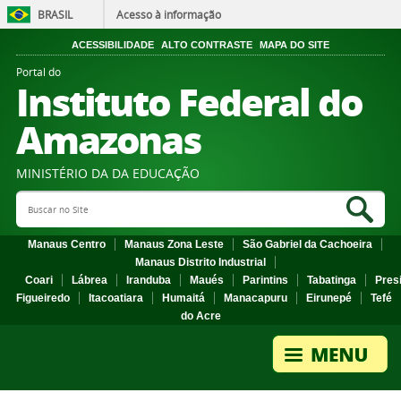
BRASIL
Acesso à informação
ACESSIBILIDADE
ALTO CONTRASTE
MAPA DO SITE
Portal do
Instituto Federal do
Amazonas
MINISTÉRIO DA DA EDUCAÇÃO
Search Site
Sea
Manaus Centro
Manaus Zona Leste
São Gabriel da Cachoeira
Manaus Distrito Industrial
Coari
Lábrea
Iranduba
Maués
Parintins
Tabatinga
Pres
Figueiredo
Itacoatiara
Humaitá
Manacapuru
Eirunepé
Tefé
do Acre