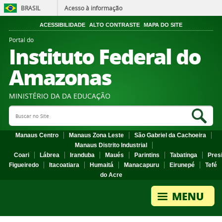
BRASIL
Acesso à informação
ACESSIBILIDADE
ALTO CONTRASTE
MAPA DO SITE
Portal do
Instituto Federal do
Amazonas
MINISTÉRIO DA DA EDUCAÇÃO
Search Site
Sea
Manaus Centro
Manaus Zona Leste
São Gabriel da Cachoeira
Manaus Distrito Industrial
Coari
Lábrea
Iranduba
Maués
Parintins
Tabatinga
Pres
Figueiredo
Itacoatiara
Humaitá
Manacapuru
Eirunepé
Tefé
do Acre