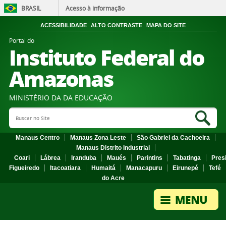
BRASIL
Acesso à informação
ACESSIBILIDADE
ALTO CONTRASTE
MAPA DO SITE
Portal do
Instituto Federal do
Amazonas
MINISTÉRIO DA DA EDUCAÇÃO
Search Site
Sea
Manaus Centro
Manaus Zona Leste
São Gabriel da Cachoeira
Manaus Distrito Industrial
Coari
Lábrea
Iranduba
Maués
Parintins
Tabatinga
Pres
Figueiredo
Itacoatiara
Humaitá
Manacapuru
Eirunepé
Tefé
do Acre