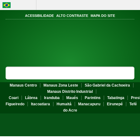
BRASIL
Acesso à informação
ACESSIBILIDADE
ALTO CONTRASTE
MAPA DO SITE
Portal do
Instituto Federal do
Amazonas
MINISTÉRIO DA DA EDUCAÇÃO
Search Site
Sea
Manaus Centro
Manaus Zona Leste
São Gabriel da Cachoeira
Manaus Distrito Industrial
Coari
Lábrea
Iranduba
Maués
Parintins
Tabatinga
Pres
Figueiredo
Itacoatiara
Humaitá
Manacapuru
Eirunepé
Tefé
do Acre