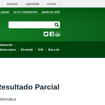
Serviços
Legislação
Canais
LIDADE
ALTO CONTRASTE
MAPA DO SITE
Search Site
Search Site
Twitter
Facebook
YouTube
Industrial
Manacapuru
Eirunepé
Tefé
Boca do
esultado Parcial
nformática