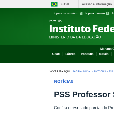
BRASIL
Acesso à informação
Ir para o conteúdo
1
Ir para o menu
2
I
Portal do
Instituto Fed
MINISTÉRIO DA DA EDUCAÇÃO
Manaus C
Coari
Lábrea
Iranduba
Maués
VOCÊ ESTÁ AQUI:
PÁGINA INICIAL
>
NOTÍCIAS
>
PSS
NOTÍCIAS
PSS Professor 
Confira o resultado parcial do Pr