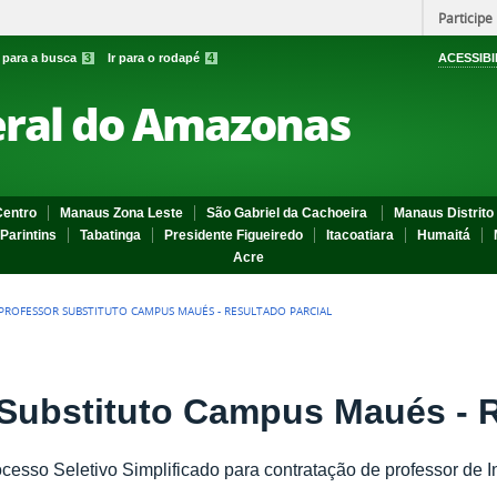
Participe
r para a busca
3
Ir para o rodapé
4
ACESSIBI
eral do Amazonas
entro
Manaus Zona Leste
São Gabriel da Cachoeira
Manaus Distrito 
Parintins
Tabatinga
Presidente Figueiredo
Itacoatiara
Humaitá
Acre
 PROFESSOR SUBSTITUTO CAMPUS MAUÉS - RESULTADO PARCIAL
Substituto Campus Maués - R
ocesso Seletivo Simplificado para contratação de professor de I