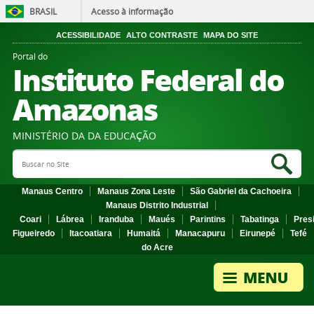
BRASIL
Acesso à informação
ACESSIBILIDADE
ALTO CONTRASTE
MAPA DO SITE
Portal do
Instituto Federal do
Amazonas
MINISTÉRIO DA DA EDUCAÇÃO
Search Site
Sea
Manaus Centro
Manaus Zona Leste
São Gabriel da Cachoeira
Manaus Distrito Industrial
Coari
Lábrea
Iranduba
Maués
Parintins
Tabatinga
Pres
Figueiredo
Itacoatiara
Humaitá
Manacapuru
Eirunepé
Tefé
do Acre