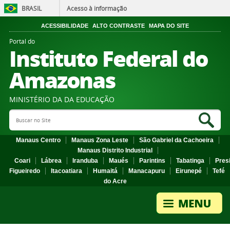
BRASIL
Acesso à informação
ACESSIBILIDADE
ALTO CONTRASTE
MAPA DO SITE
Portal do
Instituto Federal do
Amazonas
MINISTÉRIO DA DA EDUCAÇÃO
Search Site
Sea
Manaus Centro
Manaus Zona Leste
São Gabriel da Cachoeira
Manaus Distrito Industrial
Coari
Lábrea
Iranduba
Maués
Parintins
Tabatinga
Pres
Figueiredo
Itacoatiara
Humaitá
Manacapuru
Eirunepé
Tefé
do Acre