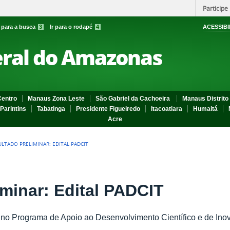
Participe
r para a busca
3
Ir para o rodapé
4
ACESSIBI
eral do Amazonas
entro
Manaus Zona Leste
São Gabriel da Cachoeira
Manaus Distrito 
Parintins
Tabatinga
Presidente Figueiredo
Itacoatiara
Humaitá
Acre
ULTADO PRELIMINAR: EDITAL PADCIT
iminar: Edital PADCIT
s no Programa de Apoio ao Desenvolvimento Científico e de In