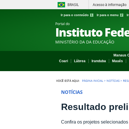
BRASIL
Acesso à informação
Ir para o conteúdo
1
Ir para o menu
2
I
Portal do
Instituto Fed
MINISTÉRIO DA DA EDUCAÇÃO
Manaus C
Coari
Lábrea
Iranduba
Maués
VOCÊ ESTÁ AQUI:
PÁGINA INICIAL
>
NOTÍCIAS
>
RES
NOTÍCIAS
Resultado prel
Confira os projetos selecionado