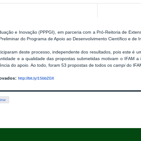
duação e Inovação (PPPGI), em parceria com a Pró-Reitoria de Exten
Preliminar do Programa de Apoio ao Desenvolvimento Científico e de 
iciparam deste processo, independente dos resultados, pois este é u
ntidade e a qualidade das propostas submetidas motivam o IFAM a 
ência do apoio. Ao todo, foram 53 propostas de todos os
campi
do IFA
rovados:
http://bit.ly/1SbbZGX
inar