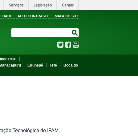
Serviços
Legislação
Canais
LIDADE
ALTO CONTRASTE
MAPA DO SITE
Search Site
Search Site
Twitter
Facebook
YouTube
Industrial
Manacapuru
Eirunepé
Tefé
Boca do
ovação Tecnológica do IFAM.