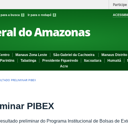
Participe
r para a busca
3
Ir para o rodapé
4
ACESSIBI
eral do Amazonas
entro
Manaus Zona Leste
São Gabriel da Cachoeira
Manaus Distrito 
Parintins
Tabatinga
Presidente Figueiredo
Itacoatiara
Humaitá
Acre
ULTADO PRELIMINAR PIBEX
iminar PIBEX
 resultado preliminar do Programa Institucional de Bolsas de Ex