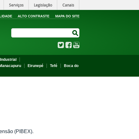
Serviços
Legislação
Canais
LIDADE
ALTO CONTRASTE
MAPA DO SITE
Search Site
Search Site
Twitter
Facebook
YouTube
Industrial
Manacapuru
Eirunepé
Tefé
Boca do
tensão (PIBEX).