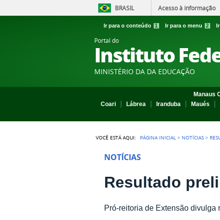
BRASIL
Acesso à informação
Ir para o conteúdo
1
Ir para o menu
2
I
Portal do
Instituto Fed
MINISTÉRIO DA DA EDUCAÇÃO
Manaus C
Coari
Lábrea
Iranduba
Maués
VOCÊ ESTÁ AQUI:
PÁGINA INICIAL
>
NOTÍCIAS
>
RES
NOTÍCIAS
Resultado prel
Pró-reitoria de Extensão divulga