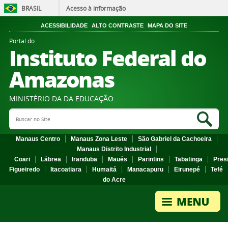
BRASIL
Acesso à informação
ACESSIBILIDADE
ALTO CONTRASTE
MAPA DO SITE
Portal do
Instituto Federal do
Amazonas
MINISTÉRIO DA DA EDUCAÇÃO
Search Site
Sea
Manaus Centro
Manaus Zona Leste
São Gabriel da Cachoeira
Manaus Distrito Industrial
Coari
Lábrea
Iranduba
Maués
Parintins
Tabatinga
Pres
Figueiredo
Itacoatiara
Humaitá
Manacapuru
Eirunepé
Tefé
do Acre