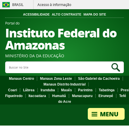
BRASIL
Acesso à informação
ACESSIBILIDADE
ALTO CONTRASTE
MAPA DO SITE
Portal do
Instituto Federal do
Amazonas
MINISTÉRIO DA DA EDUCAÇÃO
Search Site
Sea
Manaus Centro
Manaus Zona Leste
São Gabriel da Cachoeira
Manaus Distrito Industrial
Coari
Lábrea
Iranduba
Maués
Parintins
Tabatinga
Pres
Figueiredo
Itacoatiara
Humaitá
Manacapuru
Eirunepé
Tefé
do Acre