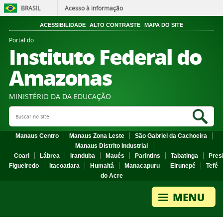
BRASIL
Acesso à informação
ACESSIBILIDADE
ALTO CONTRASTE
MAPA DO SITE
Portal do
Instituto Federal do
Amazonas
MINISTÉRIO DA DA EDUCAÇÃO
Search Site
Sea
Manaus Centro
Manaus Zona Leste
São Gabriel da Cachoeira
Manaus Distrito Industrial
Coari
Lábrea
Iranduba
Maués
Parintins
Tabatinga
Pres
Figueiredo
Itacoatiara
Humaitá
Manacapuru
Eirunepé
Tefé
do Acre