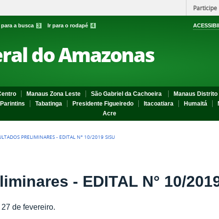
Participe
r para a busca
3
Ir para o rodapé
4
ACESSIBI
eral do Amazonas
entro
Manaus Zona Leste
São Gabriel da Cachoeira
Manaus Distrito 
Parintins
Tabatinga
Presidente Figueiredo
Itacoatiara
Humaitá
Acre
ULTADOS PRELIMINARES - EDITAL N° 10/2019 SISU
liminares - EDITAL N° 10/201
 27 de fevereiro.