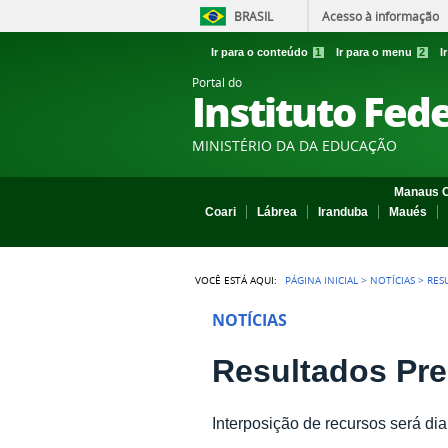
BRASIL
Acesso à informação
Ir para o conteúdo
1
Ir para o menu
2
I
Portal do
Instituto Fed
MINISTÉRIO DA DA EDUCAÇÃO
Manaus C
Coari
Lábrea
Iranduba
Maués
VOCÊ ESTÁ AQUI:
PÁGINA INICIAL
>
NOTÍCIAS
>
RES
NOTÍCIAS
Resultados Pre
Interposição de recursos será dia