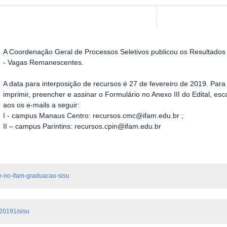
A Coordenação Geral de Processos Seletivos publicou os Resultados 
- Vagas Remanescentes.
A data para interposição de recursos é 27 de fevereiro de 2019. Para
imprimir, preencher e assinar o Formulário no Anexo III do Edital, 
aos os e-mails a seguir:
I - campus Manaus Centro: recursos.cmc@ifam.edu.br ;
II – campus Parintins: recursos.cpin@ifam.edu.br
de-no-ifam-graduacao-sisu
s20191/sisu