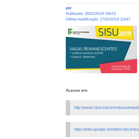
por
publicado
:
26/02/2019 16h23
última modificação
:
27/02/2019 11h47
Acesse em:
http://www2.ifam.edu.br/noticias/estu
https://sites.google.com/ifam.edu.br/p