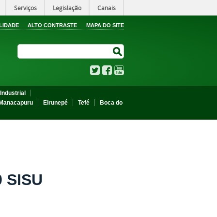
Serviços
Legislação
Canais
LIDADE
ALTO CONTRASTE
MAPA DO SITE
Search Site
Search Site
Twitter
Facebook
YouTube
Industrial
Manacapuru
Eirunepé
Tefé
Boca do
9 SISU