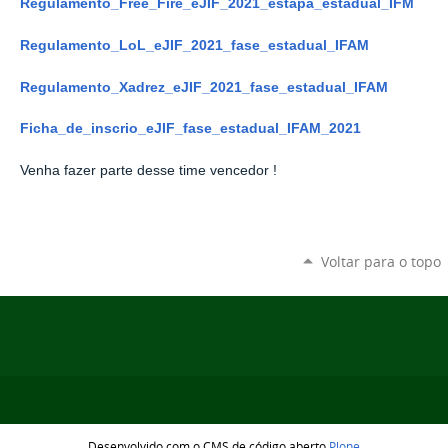
Regulamento_Free_Fire_eJIF_2021_estapa_estadual_IFM
Regulamento_LoL_eJIF_2021_fase_estadual_IFAM
Regulamento_Xadrez_eJIF_2021_fase_estadual_IFAM
Ficha_de_inscrio_eJIF_fase_estadual_IFAM_2021
Venha fazer parte desse time vencedor !
Voltar para o topo
Desenvolvido com o CMS de código aberto
Plone