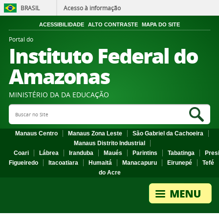
BRASIL
Acesso à informação
ACESSIBILIDADE
ALTO CONTRASTE
MAPA DO SITE
Portal do
Instituto Federal do
Amazonas
MINISTÉRIO DA DA EDUCAÇÃO
Search Site
Sea
Manaus Centro
Manaus Zona Leste
São Gabriel da Cachoeira
Manaus Distrito Industrial
Coari
Lábrea
Iranduba
Maués
Parintins
Tabatinga
Pres
Figueiredo
Itacoatiara
Humaitá
Manacapuru
Eirunepé
Tefé
do Acre