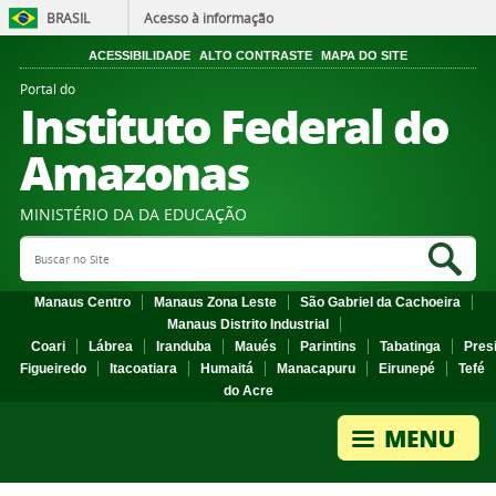
BRASIL
Acesso à informação
ACESSIBILIDADE
ALTO CONTRASTE
MAPA DO SITE
Portal do
Instituto Federal do
Amazonas
MINISTÉRIO DA DA EDUCAÇÃO
Search Site
Sea
Manaus Centro
Manaus Zona Leste
São Gabriel da Cachoeira
Manaus Distrito Industrial
Coari
Lábrea
Iranduba
Maués
Parintins
Tabatinga
Pres
Figueiredo
Itacoatiara
Humaitá
Manacapuru
Eirunepé
Tefé
do Acre