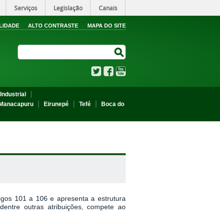
Serviços
Legislação
Canais
LIDADE
ALTO CONTRASTE
MAPA DO SITE
Search Site
Search Site
Twitter
Facebook
YouTube
Industrial
Manacapuru
Eirunepé
Tefé
Boca do
igos 101 a 106 e apresenta a estrutura
dentre outras atribuições, compete ao