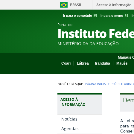
BRASIL
Acesso à informação
Ir para o conteúdo
1
Ir para o menu
2
I
Portal do
Instituto Fed
MINISTÉRIO DA DA EDUCAÇÃO
Manaus C
Coari
Lábrea
Iranduba
Maués
VOCÊ ESTÁ AQUI:
PÁGINA INICIAL
>
PRÓ-REITORIAS
Demo
ACESSO À
INFORMAÇÃO
Notícias
A Lei 
para t
Agendas
Consel