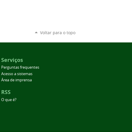
Voltar para o topo
Serviços
Perguntas frequentes
Acesso a sistemas
Área de imprensa
RSS
O que é?