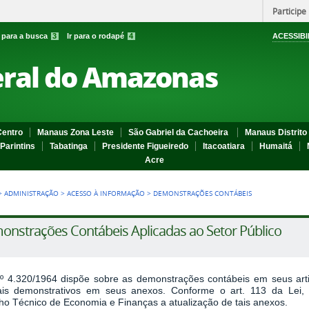
Participe
r para a busca
3
Ir para o rodapé
4
ACESSIBI
eral do Amazonas
entro
Manaus Zona Leste
São Gabriel da Cachoeira
Manaus Distrito 
Parintins
Tabatinga
Presidente Figueiredo
Itacoatiara
Humaitá
Acre
>
ADMINISTRAÇÃO
>
ACESSO À INFORMAÇÃO
>
DEMONSTRAÇÕES CONTÁBEIS
nstrações Contábeis Aplicadas ao Setor Público
nº 4.320/1964 dispõe sobre as demonstrações contábeis em seus art
ais demonstrativos em seus anexos. Conforme o art. 113 da Lei, 
ho Técnico de Economia e Finanças a atualização de tais anexos.