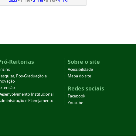
2
022
-
1º TRI
-
2º TRI
-
3ºTRI
-
4º TRI
Pró-Reitorias
Sobre o site
Ensino
Acessibilidade
Pesquisa, Pós-Graduação e
Mapa do site
Inovação
Redes sociais
Extensão
Desenvolvimento Institucional
Facebook
Administração e Planejamento
Youtube