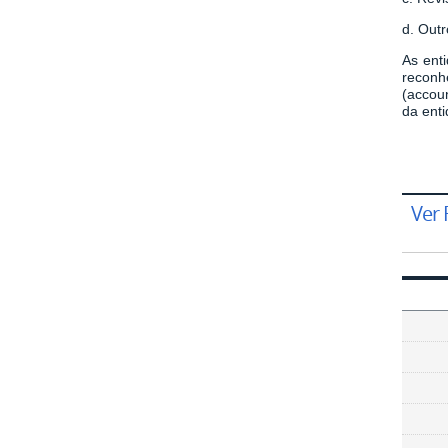
d. Outr
As ent
reconh
(accou
da ent
Ver 