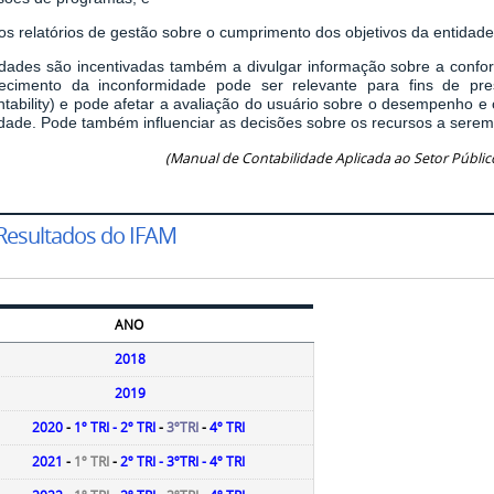
os relatórios de gestão sobre o cumprimento dos objetivos da entidade
idades são incentivadas também a divulgar informação sobre a confo
ecimento da inconformidade pode ser relevante para fins de pre
ntability) e pode afetar a avaliação do usuário sobre o desempenho e
idade. Pode também influenciar as decisões sobre os recursos a serem
(Manual de Contabilidade Aplicada ao Setor Público
Resultados do IFAM
ANO
2018
2019
2020
-
1º TRI
-
2º TRI
-
3ºTRI
-
4º TRI
2021
-
1º TRI
-
2º TRI
-
3ºTRI
-
4º TRI