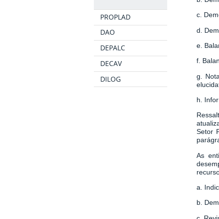
c. Dem
PROPLAD
d. Dem
DAO
e. Bal
DEPALC
f. Bala
DECAV
g. Not
DILOG
elucida
h. Info
Ressal
atuali
Setor 
parágr
As ent
desemp
recurso
a. Ind
b. Dem
c. Rev