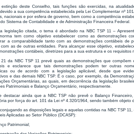
extinção deste Conselho, tais funções são exercidas, na atualidad
 devido a sua competência estabelecida pela Lei Complementar nº 101
as, nacionais e por esfera de governo, bem como a competência estabe
 do Sistema de Contabilidade e de Administração Financeira Federal.
a legislação citada, o tema é abordado na NBC TSP 11 – Apresen
 norma tem como objetivo estabelecer como as demonstrações co
rar a comparabilidade tanto com as demonstrações contábeis de p
 com as de outras entidades. Para alcançar esse objetivo, estabelec
onstrações contábeis, diretrizes para a sua estrutura e os requisitos
 21 da NBC TSP 11 prevê quais as demonstrações que compõem o
eis e esclarece que tais demonstrações podem ter outras nome
ficas ou de acordo com a legislação aplicável, desde que evid
itivos e das demais NBC TSP. É o caso, por exemplo, da Demonstra
ações Orçamentárias, as quais, em decorrência da legislação brasi
ões Patrimoniais e Balanço Orçamentário, respectivamente.
 destacar ainda que a NBC TSP não prevê o Balanço Financeiro,
ória por força do art. 101 da Lei nº 4.320/1964, sendo também objeto 
 conjugando as disposições legais e aquelas contidas na NBC TSP 1
eis Aplicadas ao Setor Público (DCASP):
nço Patrimonial;
onstração das Variações Patrimoniais;