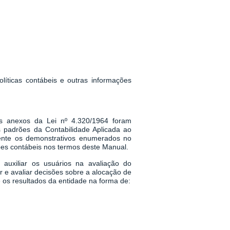
olíticas contábeis e outras informações
os anexos da Lei nº 4.320/1964 foram
 padrões da Contabilidade Aplicada ao
ente os demonstrativos enumerados no
ões contábeis nos termos deste Manual.
 auxiliar os usuários na avaliação do
 e avaliar decisões sobre a alocação de
e os resultados da entidade na forma de: