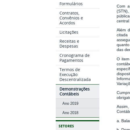
Formulários
Com a 
(STN),
Contratos,
públic
Convênios e
central
Acordos
Além d
Licitações
citada
assegu
Receitas e
quanto
Despesas
das dem
Cronograma de
O item
Pagamentos
contáb
especí
Termos de
dispos
Execução
Inform
Descentralizada
Variaç
Demonstrações
Cumpre
Contábeis
obrigat
Ano 2019
Assim,
Contáb
Ano 2018
a. Bala
SETORES
b. Dem