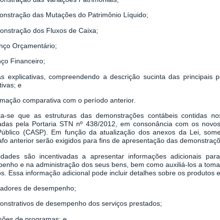
onstração das Mutações do Patrimônio Líquido;
onstração dos Fluxos de Caixa;
anço Orçamentário;
nço Financeiro;
as explicativas, compreendendo a descrição sucinta das principais p
tivas; e
rmação comparativa com o período anterior.
ta-se que as estruturas das demonstrações contábeis contidas n
zadas pela Portaria STN nº 438/2012, em consonância com os novos
Público (CASP). Em função da atualização dos anexos da Lei, som
afo anterior serão exigidos para fins de apresentação das demonstraç
idades são incentivadas a apresentar informações adicionais para
enho e na administração dos seus bens, bem como auxiliá-los a tomar
s. Essa informação adicional pode incluir detalhes sobre os produtos 
icadores de desempenho;
onstrativos de desempenho dos serviços prestados;
isões de programas; e