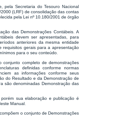
e, pela Secretaria do Tesouro Nacional
/2000 (LRF) de consolidação das contas
lecida pela Lei nº 10.180/2001 de órgão
tação das Demonstrações Contábeis. A
ntábeis devem ser apresentadas, para
eríodos anteriores da mesma entidade
e requisitos gerais para a apresentação
 mínimos para o seu conteúdo.
 conjunto completo de demonstrações
nclaturas definidas conforme normas
enciem as informações conforme seus
ção do Resultado e da Demonstração de
leira são denominadas Demonstração das
 porém sua elaboração e publicação é
deste Manual.
1, compõem o conjunto de Demonstrações