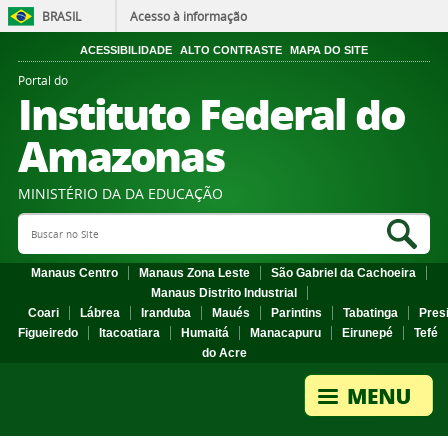
BRASIL
Acesso à informação
ACESSIBILIDADE
ALTO CONTRASTE
MAPA DO SITE
Portal do
Instituto Federal do
Amazonas
MINISTÉRIO DA DA EDUCAÇÃO
Search Site
Sea
Manaus Centro
Manaus Zona Leste
São Gabriel da Cachoeira
Manaus Distrito Industrial
Coari
Lábrea
Iranduba
Maués
Parintins
Tabatinga
Pres
Figueiredo
Itacoatiara
Humaitá
Manacapuru
Eirunepé
Tefé
do Acre