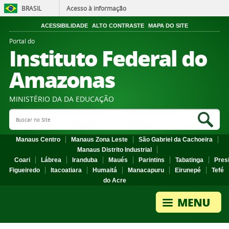
BRASIL
Acesso à informação
ACESSIBILIDADE
ALTO CONTRASTE
MAPA DO SITE
Portal do
Instituto Federal do
Amazonas
MINISTÉRIO DA DA EDUCAÇÃO
Search Site
Sea
Manaus Centro
Manaus Zona Leste
São Gabriel da Cachoeira
Manaus Distrito Industrial
Coari
Lábrea
Iranduba
Maués
Parintins
Tabatinga
Pres
Figueiredo
Itacoatiara
Humaitá
Manacapuru
Eirunepé
Tefé
do Acre