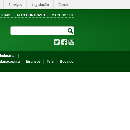
Serviços
Legislação
Canais
LIDADE
ALTO CONTRASTE
MAPA DO SITE
Search Site
Search Site
Twitter
Facebook
YouTube
Industrial
Manacapuru
Eirunepé
Tefé
Boca do