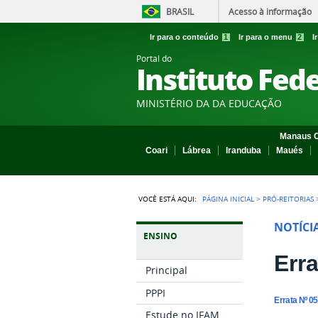
BRASIL
Acesso à informação
Ir para o conteúdo
1
Ir para o menu
2
I
Portal do
Instituto Fed
MINISTÉRIO DA DA EDUCAÇÃO
Manaus C
Coari
Lábrea
Iranduba
Maués
VOCÊ ESTÁ AQUI:
PÁGINA INICIAL
>
PRÓ-REITORIAS
NOTÍCI
ENSINO
Erra
Principal
PPPI
Errata Nº 05
Estude no IFAM