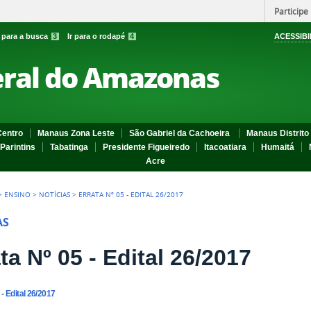
Participe
r para a busca
3
Ir para o rodapé
4
ACESSIBI
eral do Amazonas
entro
Manaus Zona Leste
São Gabriel da Cachoeira
Manaus Distrito 
Parintins
Tabatinga
Presidente Figueiredo
Itacoatiara
Humaitá
Acre
>
ENSINO
>
NOTÍCIAS
>
ERRATA Nº 05 - EDITAL 26/2017
AS
ta Nº 05 - Edital 26/2017
 - Edital 26/2017