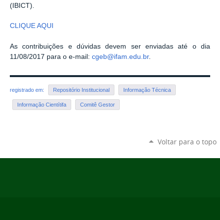
(IBICT).
CLIQUE AQUI
As contribuições e dúvidas devem ser enviadas até o dia
11/08/2017 para o e-mail:
cgeb@ifam.edu.br
.
registrado em:
Repositório Institucional
Informação Técnica
Informação Cientítifa
Comitê Gestor
Voltar para o topo