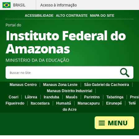
BRASIL
Acesso à informação
ACESSIBILIDADE
ALTO CONTRASTE
MAPA DO SITE
Portal do
Instituto Federal do
Amazonas
MINISTÉRIO DA DA EDUCAÇÃO
Search Site
Sea
Manaus Centro
Manaus Zona Leste
São Gabriel da Cachoeira
Manaus Distrito Industrial
Coari
Lábrea
Iranduba
Maués
Parintins
Tabatinga
Pres
Figueiredo
Itacoatiara
Humaitá
Manacapuru
Eirunepé
Tefé
do Acre