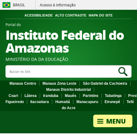
BRASIL
Acesso à informação
ACESSIBILIDADE
ALTO CONTRASTE
MAPA DO SITE
Portal do
Instituto Federal do
Amazonas
MINISTÉRIO DA DA EDUCAÇÃO
Search Site
Sea
Manaus Centro
Manaus Zona Leste
São Gabriel da Cachoeira
Manaus Distrito Industrial
Coari
Lábrea
Iranduba
Maués
Parintins
Tabatinga
Pres
Figueiredo
Itacoatiara
Humaitá
Manacapuru
Eirunepé
Tefé
do Acre