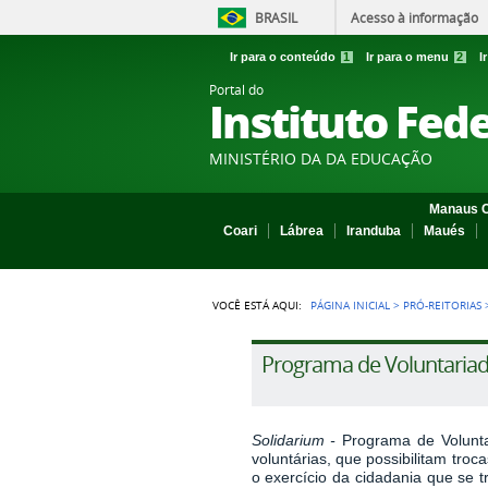
BRASIL
Acesso à informação
Ir para o conteúdo
1
Ir para o menu
2
I
Portal do
Instituto Fed
MINISTÉRIO DA DA EDUCAÇÃO
Manaus C
Coari
Lábrea
Iranduba
Maués
VOCÊ ESTÁ AQUI:
PÁGINA INICIAL
>
PRÓ-REITORIAS
Programa de Voluntaria
Solidarium -
Programa de Voluntar
voluntárias, que possibilitam tro
o exercício da cidadania que se t