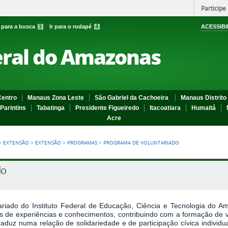
Participe
r para a busca
3
Ir para o rodapé
4
ACESSIBI
eral do Amazonas
entro
Manaus Zona Leste
São Gabriel da Cachoeira
Manaus Distrito 
Parintins
Tabatinga
Presidente Figueiredo
Itacoatiara
Humaitá
Acre
>
EXTENSÃO
>
EXTENSÃO
>
PROGRAMAS
>
PROGRAMA DE VOLUNTARIADO
do
iado do Instituto Federal de Educação, Ciência e Tecnologia do Am
cas de experiências e conhecimentos, contribuindo com a formação de v
raduz numa relação de solidariedade e de participação cívica individua