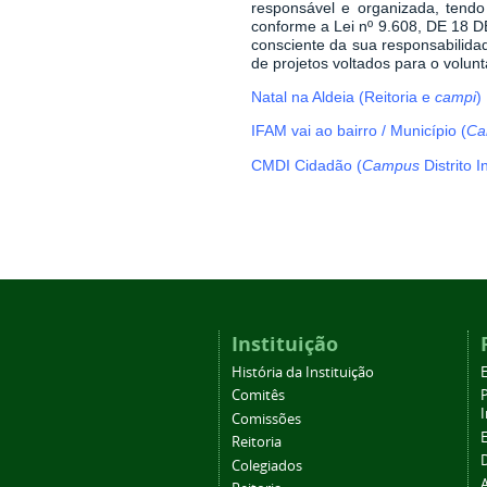
responsável e organizada, tend
conforme a Lei nº 9.608, DE 18 
consciente da sua responsabilida
de projetos voltados para o volunt
Natal na Aldeia (Reitoria e
campi
)
IFAM vai ao bairro / Município (
Ca
CMDI Cidadão (
Campus
Distrito I
Instituição
História da Instituição
Comitês
Comissões
Reitoria
Colegiados