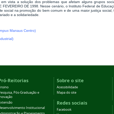
o em vista a solução dos problemas que afetam alguns grupos soci
DE FEVEREIRO DE 1998. Nesse cenário, o Instituto Federal de Educaç
de social na promoção do bem comum e de uma maior justiça social, t
ariado e a solidariedade.
mpus
Manaus Centro)
ndustrial)
Pró-Reitorias
Sobre o site
Ensino
Acessibilidade
Pesquisa, Pós-Graduação e
Mapa do site
Inovação
Redes sociais
Extensão
Desenvolvimento Institucional
Facebook
Administração e Planejamento