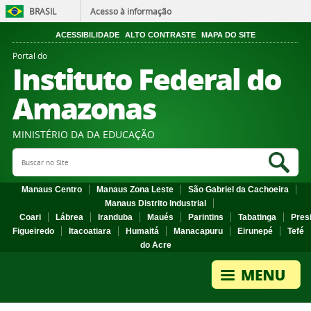
BRASIL
Acesso à informação
ACESSIBILIDADE
ALTO CONTRASTE
MAPA DO SITE
Portal do
Instituto Federal do
Amazonas
MINISTÉRIO DA DA EDUCAÇÃO
Search Site
Sea
Manaus Centro
Manaus Zona Leste
São Gabriel da Cachoeira
Manaus Distrito Industrial
Coari
Lábrea
Iranduba
Maués
Parintins
Tabatinga
Pres
Figueiredo
Itacoatiara
Humaitá
Manacapuru
Eirunepé
Tefé
do Acre