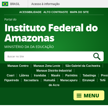
BRASIL
Acesso à informação
ACESSIBILIDADE
ALTO CONTRASTE
MAPA DO SITE
Portal do
Instituto Federal do
Amazonas
MINISTÉRIO DA DA EDUCAÇÃO
Search Site
Sea
Manaus Centro
Manaus Zona Leste
São Gabriel da Cachoeira
Manaus Distrito Industrial
Coari
Lábrea
Iranduba
Maués
Parintins
Tabatinga
Pres
Figueiredo
Itacoatiara
Humaitá
Manacapuru
Eirunepé
Tefé
do Acre