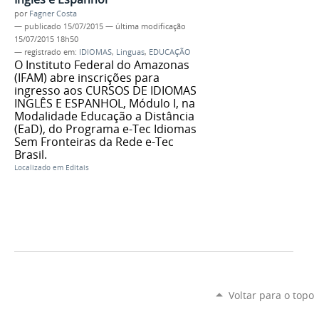
por
Fagner Costa
—
publicado
15/07/2015
—
última modificação
15/07/2015 18h50
— registrado em:
IDIOMAS
,
Linguas
,
EDUCAÇÃO
O Instituto Federal do Amazonas
(IFAM) abre inscrições para
ingresso aos CURSOS DE IDIOMAS
INGLÊS E ESPANHOL, Módulo I, na
Modalidade Educação a Distância
(EaD), do Programa e-Tec Idiomas
Sem Fronteiras da Rede e-Tec
Brasil.
Localizado em
Editais
Voltar para o topo