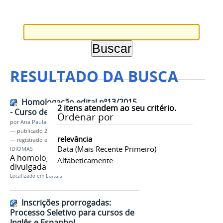
RESULTADO DA BUSCA
Homologação edital nº13/2015
2
itens atendem ao seu critério.
- Curso de idiomas EaD
Ordenar por
por
Ana Paula Batista
—
publicado
27/07/2015
relevância
— registrado em:
Edital nº13/2015
,
EaD
,
PROEN
,
Data (mais Recente Primeiro)
IDIOMAS
A homologação final será
Alfabeticamente
divulgada dia 29 de julho.
Localizado em
Editais
Inscrições prorrogadas:
Processo Seletivo para cursos de
Inglês e Espanhol