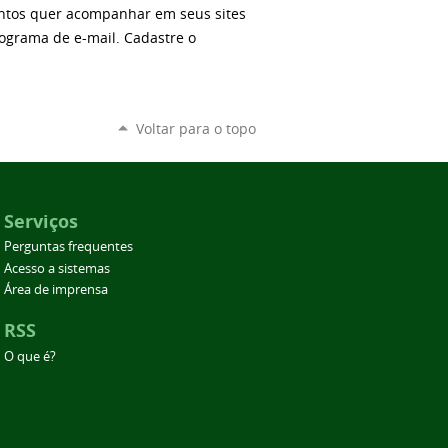
ntos quer acompanhar em seus sites
ograma de e-mail. Cadastre o
Voltar para o topo
Serviços
Perguntas frequentes
Acesso a sistemas
Área de imprensa
RSS
O que é?