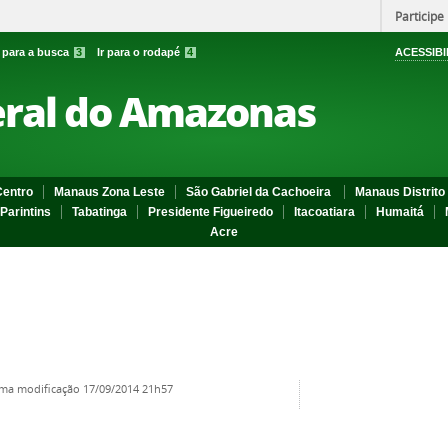
Participe
r para a busca
3
Ir para o rodapé
4
ACESSIBI
eral do Amazonas
entro
Manaus Zona Leste
São Gabriel da Cachoeira
Manaus Distrito 
Parintins
Tabatinga
Presidente Figueiredo
Itacoatiara
Humaitá
Acre
ima modificação
17/09/2014 21h57