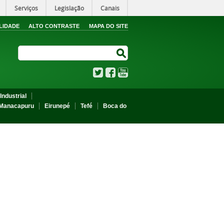
Serviços
Legislação
Canais
LIDADE
ALTO CONTRASTE
MAPA DO SITE
Search Site
Search Site
Twitter
Facebook
YouTube
Industrial
Manacapuru
Eirunepé
Tefé
Boca do