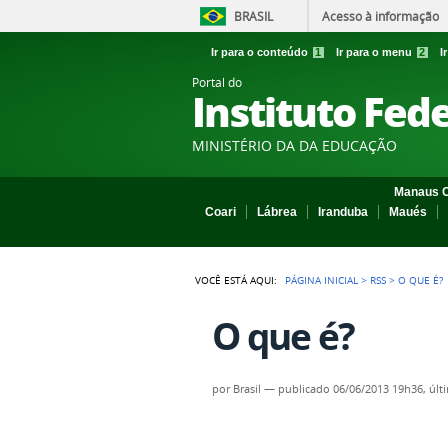
BRASIL
Acesso à informação
Ir para o conteúdo
1
Ir para o menu
2
I
Portal do
Instituto Fed
MINISTÉRIO DA DA EDUCAÇÃO
Manaus C
Coari
Lábrea
Iranduba
Maués
VOCÊ ESTÁ AQUI:
PÁGINA INICIAL
>
RSS
>
O QUE É?
O que é?
por
Brasil
—
publicado
06/06/2013 19h36,
últ