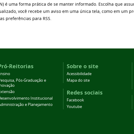
) é uma forma prática de se manter informado. Escolha que assu
tualizado, você recebe um aviso em uma única tela, como em um pr
as preferências para RSS.
Pró-Reitorias
Sobre o site
Ensino
Acessibilidade
Pesquisa, Pós-Graduação e
Mapa do site
Inovação
Redes sociais
Extensão
Desenvolvimento Institucional
Facebook
Administração e Planejamento
Youtube