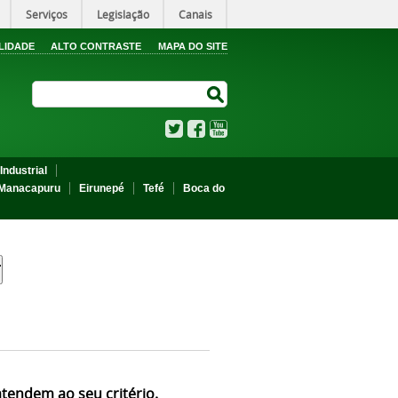
Serviços
Legislação
Canais
LIDADE
ALTO CONTRASTE
MAPA DO SITE
Search Site
Search Site
Twitter
Facebook
YouTube
Industrial
Manacapuru
Eirunepé
Tefé
Boca do
atendem ao seu critério.