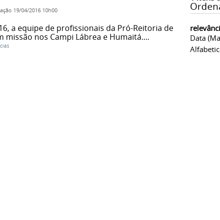
Orden
cação
19/04/2016 10h00
6, a equipe de profissionais da Pró-Reitoria de
relevânc
 missão nos Campi Lábrea e Humaitá....
Data (ma
cias
Alfabeti