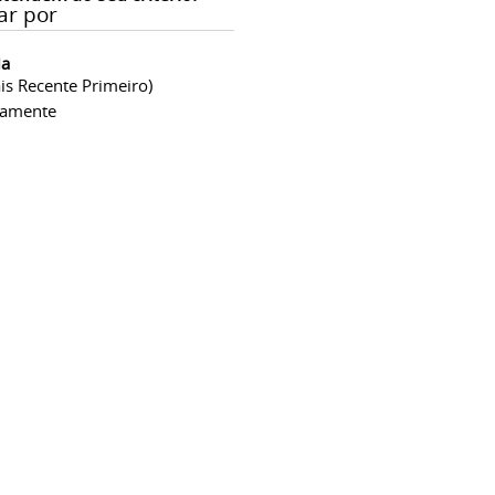
ar por
ia
is Recente Primeiro)
camente