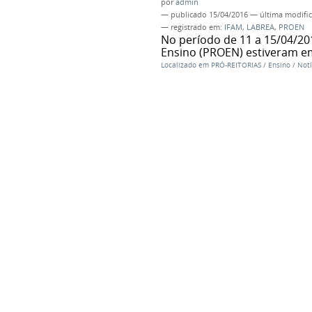
por
admin
—
publicado
15/04/2016
—
última modifi
— registrado em:
IFAM
,
LABREA
,
PROEN
No período de 11 a 15/04/201
Ensino (PROEN) estiveram em
Localizado em
PRÓ-REITORIAS
/
Ensino
/
Notí