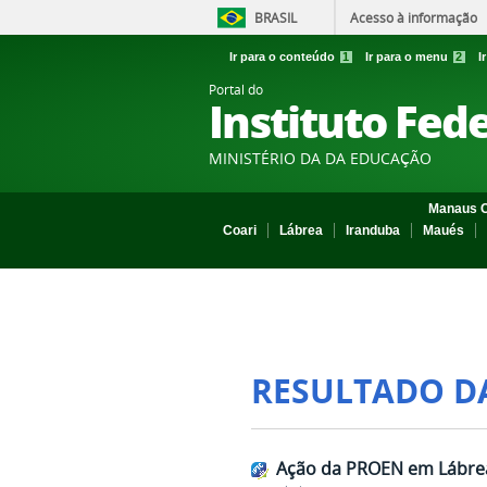
BRASIL
Acesso à informação
Ir para o conteúdo
1
Ir para o menu
2
I
Portal do
Instituto Fed
MINISTÉRIO DA DA EDUCAÇÃO
Manaus C
Coari
Lábrea
Iranduba
Maués
RESULTADO D
Ação da PROEN em Lábre