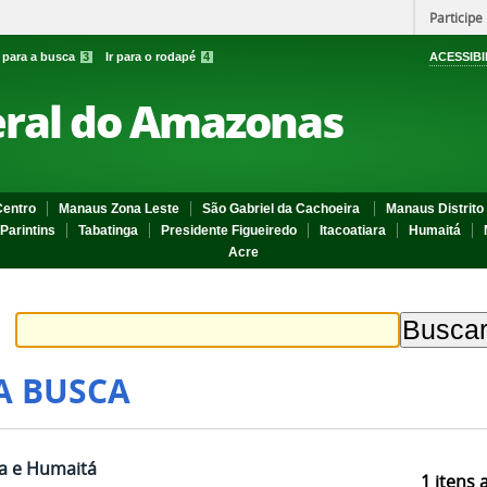
Participe
r para a busca
3
Ir para o rodapé
4
ACESSIBI
eral do Amazonas
entro
Manaus Zona Leste
São Gabriel da Cachoeira
Manaus Distrito 
Parintins
Tabatinga
Presidente Figueiredo
Itacoatiara
Humaitá
Acre
A BUSCA
a e Humaitá
1
itens 