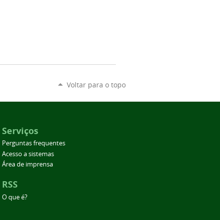
Voltar para o topo
Serviços
Perguntas frequentes
Acesso a sistemas
Área de imprensa
RSS
O que é?