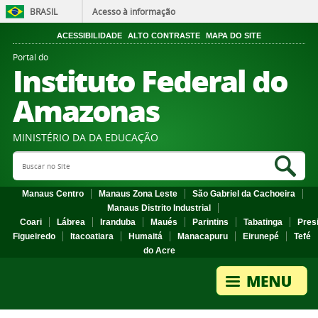
BRASIL
Acesso à informação
ACESSIBILIDADE
ALTO CONTRASTE
MAPA DO SITE
Portal do
Instituto Federal do
Amazonas
MINISTÉRIO DA DA EDUCAÇÃO
Search Site
Sea
Manaus Centro
Manaus Zona Leste
São Gabriel da Cachoeira
Manaus Distrito Industrial
Coari
Lábrea
Iranduba
Maués
Parintins
Tabatinga
Pres
Figueiredo
Itacoatiara
Humaitá
Manacapuru
Eirunepé
Tefé
do Acre