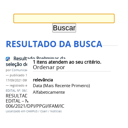
RESULTADO DA BUSCA
Resultado Preliminar da
1
itens atendem ao seu critério.
seleção de Bolsas PD&I-Jr
Ordenar por
por
Comunicação COARI
—
publicado
16/09/2021
—
última modificação
relevância
17/09/2021 09h22
Data (mais Recente Primeiro)
— registrado em:
Resultado Preliminar
,
PD&I-Jr
,
EDITAL Nº. 06/2021
Alfabeticamente
RESULTADO PRELIMINAR DO
EDITAL – N°
006/2021/DPI/PPGI/IFAM/IC
Localizado em
CAMPUS
/
Coari
/
Notícias