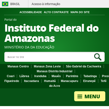
BRASIL
Acesso à informação
ACESSIBILIDADE
ALTO CONTRASTE
MAPA DO SITE
Portal do
Instituto Federal do
Amazonas
MINISTÉRIO DA DA EDUCAÇÃO
Search Site
Sea
Manaus Centro
Manaus Zona Leste
São Gabriel da Cachoeira
Manaus Distrito Industrial
Coari
Lábrea
Iranduba
Maués
Parintins
Tabatinga
Pres
Figueiredo
Itacoatiara
Humaitá
Manacapuru
Eirunepé
Tefé
do Acre