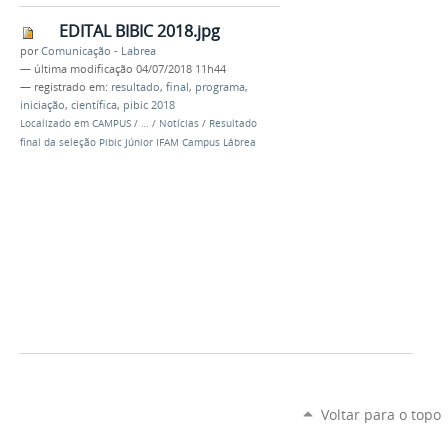
EDITAL BIBIC 2018.jpg
por
Comunicação - Labrea
—
última modificação
04/07/2018 11h44
— registrado em:
resultado
,
final
,
programa
,
iniciação
,
científica
,
pibic 2018
Localizado em
CAMPUS
/
…
/
Notícias
/
Resultado
final da seleção Pibic Júnior IFAM Campus Lábrea
Voltar para o topo