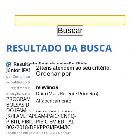
RESULTADO DA BUSCA
Resultado final da seleção Pibic
2
itens atendem ao seu critério.
Júnior IFAM Campus Lábrea
Ordenar por
por
Comunicação - Labrea
—
publicado
04/07/2018
relevância
— registrado em:
resultado
,
final
,
programa
,
Data (mais Recente Primeiro)
iniciação
,
científica
,
pibic 2018
PROGRAMA INSTITUCIONAL DE
Alfabeticamente
BOLSAS DE INICIAÇÃO CIENTÍFICA
DO IFAM – PIBIC/IFAM E PIBIC-
JR/IFAM, FAPEAM-PAIC/ CNPQ-
PIBITI, PIBIC, PIBIC-EM EDITAL
002/2018/DPI/PPGI/IFAM/IC
Localizado em
CAMPUS
/
LABREA
/
Notícias