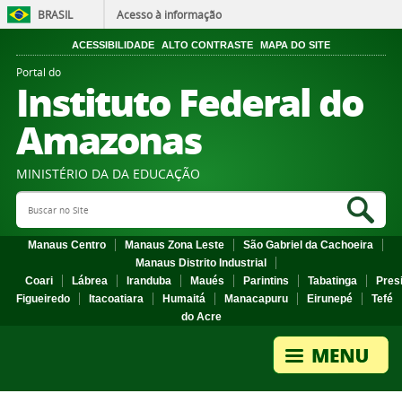
BRASIL
Acesso à informação
ACESSIBILIDADE
ALTO CONTRASTE
MAPA DO SITE
Portal do
Instituto Federal do
Amazonas
MINISTÉRIO DA DA EDUCAÇÃO
Search Site
Sea
Manaus Centro
Manaus Zona Leste
São Gabriel da Cachoeira
Manaus Distrito Industrial
Coari
Lábrea
Iranduba
Maués
Parintins
Tabatinga
Pres
Figueiredo
Itacoatiara
Humaitá
Manacapuru
Eirunepé
Tefé
do Acre