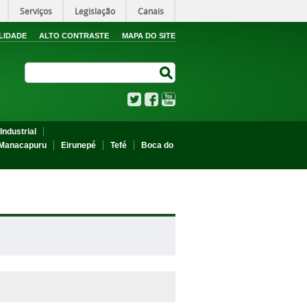
Serviços
Legislação
Canais
LIDADE
ALTO CONTRASTE
MAPA DO SITE
Search Site
Search Site
Twitter
Facebook
YouTube
Industrial
Manacapuru
Eirunepé
Tefé
Boca do