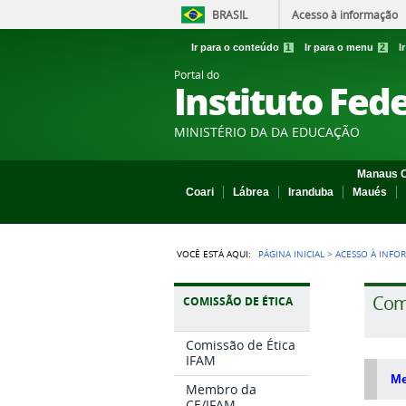
BRASIL
Acesso à informação
Ir para o conteúdo
1
Ir para o menu
2
I
Portal do
Instituto Fed
MINISTÉRIO DA DA EDUCAÇÃO
Manaus C
Coari
Lábrea
Iranduba
Maués
VOCÊ ESTÁ AQUI:
PÁGINA INICIAL
>
ACESSO À INFO
Comi
COMISSÃO DE ÉTICA
Comissão de Ética
IFAM
M
Membro da
CE/IFAM