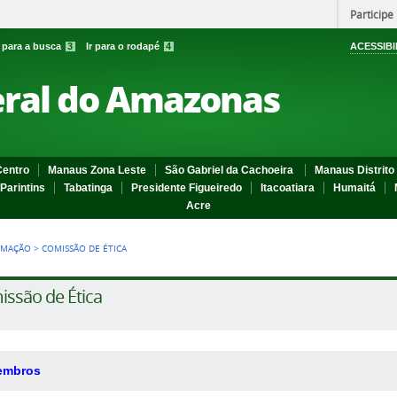
Participe
r para a busca
3
Ir para o rodapé
4
ACESSIBI
eral do Amazonas
entro
Manaus Zona Leste
São Gabriel da Cachoeira
Manaus Distrito 
Parintins
Tabatinga
Presidente Figueiredo
Itacoatiara
Humaitá
Acre
RMAÇÃO
>
COMISSÃO DE ÉTICA
ssão de Ética
embros