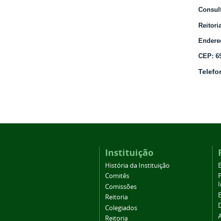
Consul
Reitori
Endereç
CEP: 6
Telefo
Instituição
História da Instituição
Comitês
Comissões
Reitoria
Colegiados
Reitoria