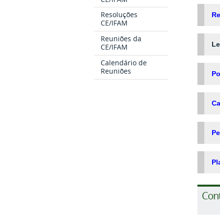
Resoluções
Re
CE/IFAM
Reuniões da
Le
CE/IFAM
Calendário de
Reuniões
Po
Ca
Pe
Pl
Con